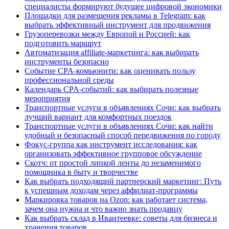
специалисты формируют будущее цифровой экономики
Площадки для размещения рекламы в Telegram: как
выбрать эффективный инструмент для продвижения
Грузоперевозки между Европой и Россией: как
подготовить маршрут
Автоматизация affiliate-маркетинга: как выбирать
инструменты безопасно
Событие CPA-комьюнити: как оценивать пользу
профессиональной среды
Календарь CPA-событий: как выбирать полезные
мероприятия
Транспортные услуги в объявлениях Сочи: как выбрать
лучший вариант для комфортных поездок
Транспортные услуги в объявлениях Сочи: как найти
удобный и безопасный способ передвижения по городу
Фокус-группа как инструмент исследования: как
организовать эффективное групповое обсуждение
Скотч: от простой липкой ленты до незаменимого
помощника в быту и творчестве
Как выбрать подходящий партнерский маркетинг: Путь
к успешным доходам через аффилиат-программы
Маркировка товаров на Ozon: как работает система,
зачем она нужна и что важно знать продавцу
Как выбрать склад в Ивантеевке: советы для бизнеса и
хранения товаров