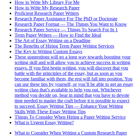
How to Write My Library For Me
How to Write My Research Paper
Proficient Research Paper Writers
Research Paper Assistance For The PhD or Doctorate
Research Paper Format — The Things You Want to Know
Research Paper Service — Things To Search For In 1
Term Paper Writers — How to Find the Ideal
The Art of Essay Writing on a Deadline
The Benefits of Hiring Term Paper Writing Services
The Key to Writing Custom Essays
These suggestions will go a long way towards boosting your
writing skill and will allow you to achieve success in writing
essays. If you first begin writing, you will discover that you
battle with the principles of the essay, but as soon as you
become familiar with them, the rest will fall into position. You
can use these tips by yourself, or you’ll be able to get an essay
writing class that’s available to help you out. Whichever
method you decide on, bear in mind that you have to devote
time needed to master the craft before it is possible to expect
to succeed. Essay Writing Tips — Enhance Your Writing
Skills With These Essay Writing Tips
Things To Consider When Hiring a Paper Writing Service
What is Urgent Essay Writing?
What to Consider When Writing a Custom Research Paper