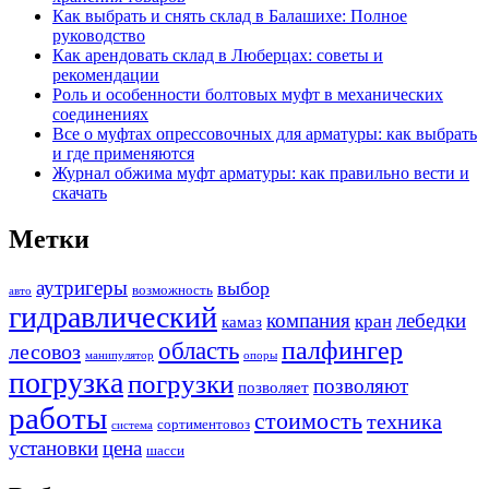
Как выбрать и снять склад в Балашихе: Полное
руководство
Как арендовать склад в Люберцах: советы и
рекомендации
Роль и особенности болтовых муфт в механических
соединениях
Все о муфтах опрессовочных для арматуры: как выбрать
и где применяются
Журнал обжима муфт арматуры: как правильно вести и
скачать
Метки
аутригеры
выбор
возможность
авто
гидравлический
компания
лебедки
кран
камаз
палфингер
область
лесовоз
манипулятор
опоры
погрузка
погрузки
позволяют
позволяет
работы
стоимость
техника
сортиментовоз
система
установки
цена
шасси