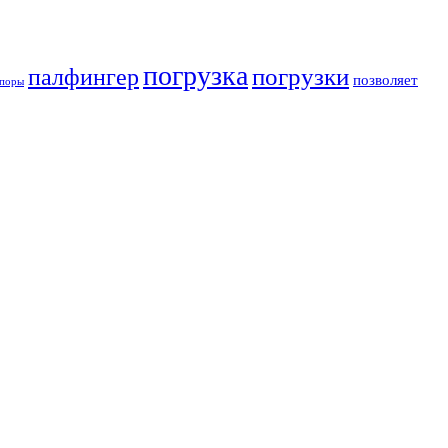
погрузка
погрузки
палфингер
позволяет
поры