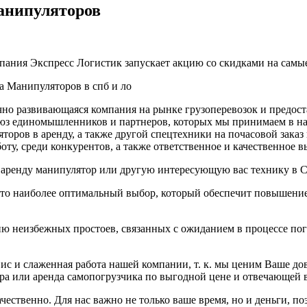
анипуляторов
мпания Экспресс Логистик запускает акцию со скидками на сам
да Манипуляторов в спб и ло
ично развивающаяся компания на рынке грузоперевозок и предо
оюз единомышленников и партнеров, которых мы принимаем в н
торов в аренду, а также другой спецтехники на почасовой зака
оту, среди конкурентов, а также ответственное и качественное 
в аренду манипулятор или другую интересующую вас технику в 
это наиболее оптимальный выбор, который обеспечит повышение
ию неизбежных простоев, связанных с ожиданием в процессе пог
ис и слаженная работа нашей компании, т. к. мы ценим Ваше до
ора или аренда самопогрузчика по выгодной цене и отвечающей
чественно. Для нас важно не только ваше время, но и деньги, п