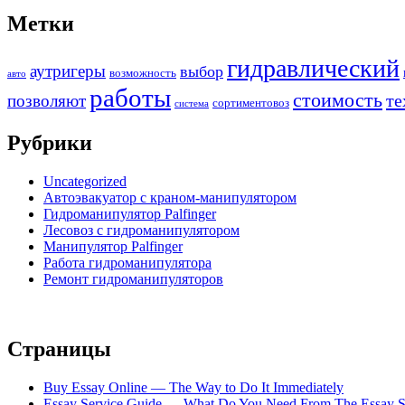
Метки
гидравлический
аутригеры
выбор
возможность
авто
работы
стоимость
те
позволяют
сортиментовоз
система
Рубрики
Uncategorized
Автоэвакуатор с краном-манипулятором
Гидроманипулятор Palfinger
Лесовоз с гидроманипулятором
Манипулятор Palfinger
Работа гидроманипулятора
Ремонт гидроманипуляторов
Страницы
Buy Essay Online — The Way to Do It Immediately
Essay Service Guide — What Do You Need From The Essay S