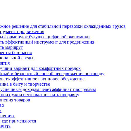
ежное решение для стабильной перевозки охлажденных грузов
нструмент продвижения
сты формируют будущее цифровой экономики
ать эффективный инструмент для продвижения
ить маршрут
ументы безопасно
иональной среды
иятия
лучший вариант для комфортных поездок
обный и безопасный способ передвижения по городу
зовать эффективное групповое обсуждение
ика в быту и творчестве
к успешным доходам через аффилиат-программы
м она нужна и что важно знать продавцу
ранения товаров
во
и
инениях
и где применяются
ачать