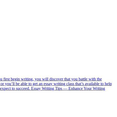
 first begin writing, you will discover that you battle with the
or you’ll be able to get an essay writing class that’s available to help
to expect to succeed. Essay Writing Tips — Enhance Your Writing