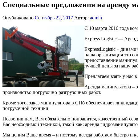
Специальные предложения на аренду м
Опубликовано
Сентябрь 22, 2017
Автор:
admin
С 10 марта 2016 года ко
Express Logistic — Арен
ExpressLogistic – динам
наша организация это с
предоставление манипуля
лучшей цены за нашу раб
Предлагаем взять у нас 
Аренда манипулятора – 
производство погрузочно-разгрузочных работ.
Кроме того, заказ манипулятора в СПб обеспечивает ликвидац
погрузочной техники.
Позвонив нам, Вам обязательно понравится, качественный серв
Вас необходимой техникой, такой как: аренда гидроманипулят
Мы ценим Ваше время – и поэтому всегда работаем быстро и ка