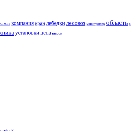
область
лесовоз
компания
лебедки
кран
камаз
манипулятор
о
хника
установки
цена
шасси
ervice?