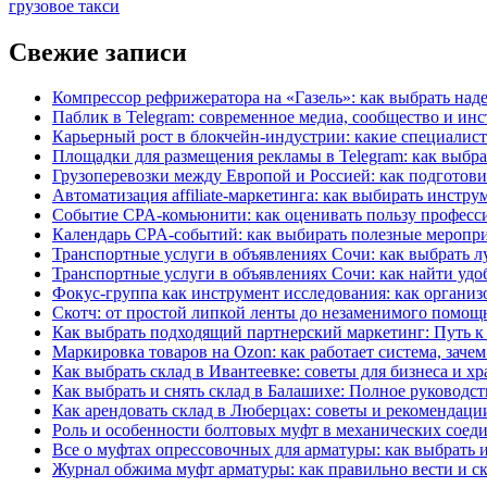
грузовое такси
Свежие записи
Компрессор рефрижератора на «Газель»: как выбрать над
Паблик в Telegram: современное медиа, сообщество и и
Карьерный рост в блокчейн-индустрии: какие специали
Площадки для размещения рекламы в Telegram: как выбр
Грузоперевозки между Европой и Россией: как подготов
Автоматизация affiliate-маркетинга: как выбирать инстр
Событие CPA-комьюнити: как оценивать пользу професс
Календарь CPA-событий: как выбирать полезные меропр
Транспортные услуги в объявлениях Сочи: как выбрать 
Транспортные услуги в объявлениях Сочи: как найти уд
Фокус-группа как инструмент исследования: как органи
Скотч: от простой липкой ленты до незаменимого помощн
Как выбрать подходящий партнерский маркетинг: Путь 
Маркировка товаров на Ozon: как работает система, заче
Как выбрать склад в Ивантеевке: советы для бизнеса и х
Как выбрать и снять склад в Балашихе: Полное руководст
Как арендовать склад в Люберцах: советы и рекомендаци
Роль и особенности болтовых муфт в механических соед
Все о муфтах опрессовочных для арматуры: как выбрать 
Журнал обжима муфт арматуры: как правильно вести и ск