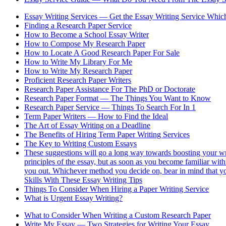
Essay Writing Services — Get the Essay Writing Service Whic
Finding a Research Paper Service
How to Become a School Essay Writer
How to Compose My Research Paper
How to Locate A Good Research Paper For Sale
How to Write My Library For Me
How to Write My Research Paper
Proficient Research Paper Writers
Research Paper Assistance For The PhD or Doctorate
Research Paper Format — The Things You Want to Know
Research Paper Service — Things To Search For In 1
Term Paper Writers — How to Find the Ideal
The Art of Essay Writing on a Deadline
The Benefits of Hiring Term Paper Writing Services
The Key to Writing Custom Essays
These suggestions will go a long way towards boosting your writi
principles of the essay, but as soon as you become familiar with t
you out. Whichever method you decide on, bear in mind that you
Skills With These Essay Writing Tips
Things To Consider When Hiring a Paper Writing Service
What is Urgent Essay Writing?
What to Consider When Writing a Custom Research Paper
Write My Essay — Two Strategies for Writing Your Essay