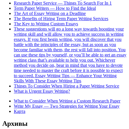
Research Paper Service — Things To Search For In 1
Term Paper Writers — How to Find the Ideal
The Art of Essay Writing on a Deadline
The Benefits of Hiring Term Paper Writing Services
The Key to Writing Custom Essays
These suggestions will go a long way towards boosting your
writing skill and will allow you to achieve success in writing
essays. If you first begin writing, you will discover that you
battle with the principles of the essay, but as soon as you
become familiar with them, the rest will fall into position. You
can use these tips by yourself, or you’ll be able to get an essay
writing class that’s available to help you out. Whichever
method you decide on, bear in mind that you have to devote
time needed to master the craft before it is possible to expect
to succeed. Essay Writing Tips — Enhance Your Writing
Skills With These Essay Writing Tips
Things To Consider When Hiring a Paper Writing Service
What is Urgent Essay Writing?
What to Consider When Writing a Custom Research Paper
Write My Essay — Two Strategies for Writing Your Essay
Карта
Архивы