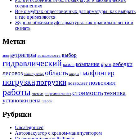
Роль и особенности болтовых муфт в механических
соединениях
Все о муфтах опрессовочных для арматуры: как выбрать
и где применяются
Журнал обжима муфт арматуры: как правильно вести и
скачать
Метки
аутригеры
выбор
возможность
авто
гидравлический
компания
лебедки
кран
камаз
палфингер
область
лесовоз
манипулятор
опоры
погрузка
погрузки
позволяют
позволяет
работы
стоимость
техника
сортиментовоз
система
установки
цена
шасси
Рубрики
Uncategorized
Автоэвакуатор с краном-манипулятором
Гидроманипулятор Palfinger