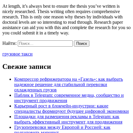
At length, it’s always best to ensure the thesis you’ve written is
nicely researched. Thesis writing often requires comprehensive
research. This is only one reason why theses by individuals with
doctoral levels are so interesting to read through. Research paper
assistance can aid you with this and complete the research for you so
you could submit it in a timely way.
Найти:
грузовое такси
Свежие записи
Компрессор рефрижератора на «Газель»: как выбрать
надежное решение для стабильной перевозки
охлажденных грузов
Паблик в Telegram: современное медиа, сообщество и
инструмент продвижения
Карьерный рост в блокчейн-индустрии: какие
специалисты формируют будущее цифровой экономики
Площадки для размещения рекламы в Telegram: как
выбрать эффективный инструмент для продвижения
Грузоперевозки между Европой и Россией: как
подготовить маршрут