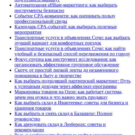
Автоматизация affiliate-маркетинга: как выбирать
инструменты безопасно
Событие CPA-комьюнити: как оценивать пользу
профессиональной среды
Календарь CPA-событий: как выбирать полезные
мероприятия
Транспортные услуги в объявлениях Сочи: как выбрать
лучший вариант для комфортных поездок
Транспортные услуги в объявлениях Сочи: как найти
удобный и безопасный способ передвижения по городу
Фокус-группа как инструмент исследования: как
организовать эффективное групповое обсуждение
Скотч: от простой липкой ленты до незаменимого
помощника в быту и творчестве
Как выбрать подходящий партнерский маркетинг: Путь
к успешным доходам через аффилиат-программы
Маркировка товаров на Ozon: как работает система,
зачем она нужна и что важно знать продавцу
Как выбрать склад в Ивантеевке: советы для бизнеса и
хранения товаров
Как выбрать и снять склад в Балашихе: Полное
руководство
Как арендовать склад в Люберцах: советы и
рекомендации