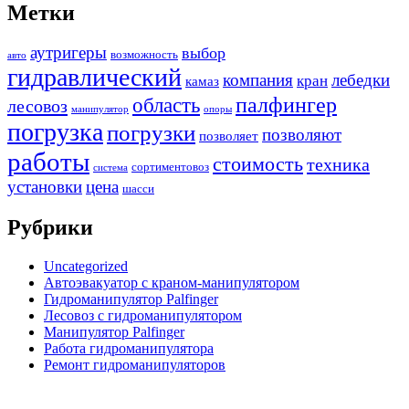
Метки
аутригеры
выбор
возможность
авто
гидравлический
компания
лебедки
кран
камаз
палфингер
область
лесовоз
манипулятор
опоры
погрузка
погрузки
позволяют
позволяет
работы
стоимость
техника
сортиментовоз
система
установки
цена
шасси
Рубрики
Uncategorized
Автоэвакуатор с краном-манипулятором
Гидроманипулятор Palfinger
Лесовоз с гидроманипулятором
Манипулятор Palfinger
Работа гидроманипулятора
Ремонт гидроманипуляторов