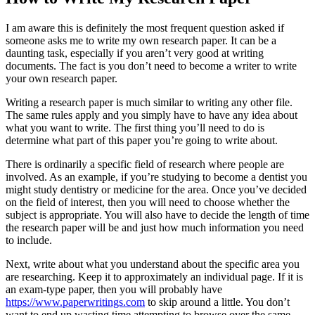
I am aware this is definitely the most frequent question asked if
someone asks me to write my own research paper. It can be a
daunting task, especially if you aren’t very good at writing
documents. The
fact is you don’t need to become a writer to write
your own research paper.
Writing a research paper is much similar to writing any other file.
The same rules apply and you simply have to have any idea about
what you want to write. The first thing you’ll need to do is
determine what part of this paper you’re going to write about.
There is ordinarily a specific field of research where people are
involved. As an example, if you’re studying to become a dentist you
might study dentistry or medicine for the area. Once you’ve decided
on the field of interest, then you will need to choose whether the
subject is appropriate. You will also have to decide the length of time
the research paper will be and just how much information you need
to include.
Next, write about what you understand about the specific area you
are researching. Keep it to approximately an individual page. If it is
an exam-type paper, then you will probably have
https://www.paperwritings.com
to skip around a little. You don’t
want to end up wasting time attempting to browse over the same