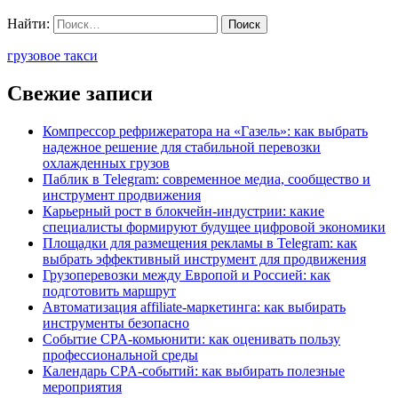
Найти:
грузовое такси
Свежие записи
Компрессор рефрижератора на «Газель»: как выбрать
надежное решение для стабильной перевозки
охлажденных грузов
Паблик в Telegram: современное медиа, сообщество и
инструмент продвижения
Карьерный рост в блокчейн-индустрии: какие
специалисты формируют будущее цифровой экономики
Площадки для размещения рекламы в Telegram: как
выбрать эффективный инструмент для продвижения
Грузоперевозки между Европой и Россией: как
подготовить маршрут
Автоматизация affiliate-маркетинга: как выбирать
инструменты безопасно
Событие CPA-комьюнити: как оценивать пользу
профессиональной среды
Календарь CPA-событий: как выбирать полезные
мероприятия