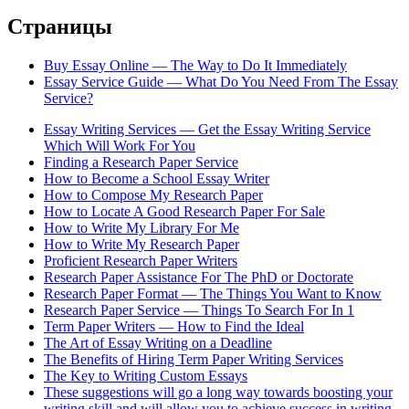
Страницы
Buy Essay Online — The Way to Do It Immediately
Essay Service Guide — What Do You Need From The Essay
Service?
Essay Writing Services — Get the Essay Writing Service
Which Will Work For You
Finding a Research Paper Service
How to Become a School Essay Writer
How to Compose My Research Paper
How to Locate A Good Research Paper For Sale
How to Write My Library For Me
How to Write My Research Paper
Proficient Research Paper Writers
Research Paper Assistance For The PhD or Doctorate
Research Paper Format — The Things You Want to Know
Research Paper Service — Things To Search For In 1
Term Paper Writers — How to Find the Ideal
The Art of Essay Writing on a Deadline
The Benefits of Hiring Term Paper Writing Services
The Key to Writing Custom Essays
These suggestions will go a long way towards boosting your
writing skill and will allow you to achieve success in writing