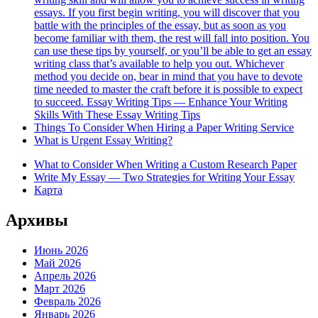
essays. If you first begin writing, you will discover that you
battle with the principles of the essay, but as soon as you
become familiar with them, the rest will fall into position. You
can use these tips by yourself, or you’ll be able to get an essay
writing class that’s available to help you out. Whichever
method you decide on, bear in mind that you have to devote
time needed to master the craft before it is possible to expect
to succeed. Essay Writing Tips — Enhance Your Writing
Skills With These Essay Writing Tips
Things To Consider When Hiring a Paper Writing Service
What is Urgent Essay Writing?
What to Consider When Writing a Custom Research Paper
Write My Essay — Two Strategies for Writing Your Essay
Карта
Архивы
Июнь 2026
Май 2026
Апрель 2026
Март 2026
Февраль 2026
Январь 2026