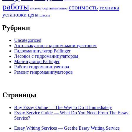
работы
стоимость
техника
сортиментовоз
система
установки
цена
шасси
Рубрики
Uncategorized
Автоэвакуатор с краном-манипулятором
Гидроманипулятор Palfinger
Лесовоз с гидроманипулятором
Манипулятор Palfinger
Работа гидроманипулятора
Ремонт гидроманипуляторов
Страницы
Buy Essay Online — The Way to Do It Immediately
Essay Service Guide — What Do You Need From The Essay
Service?
Essay Writing Services — Get the Essay Writing Service