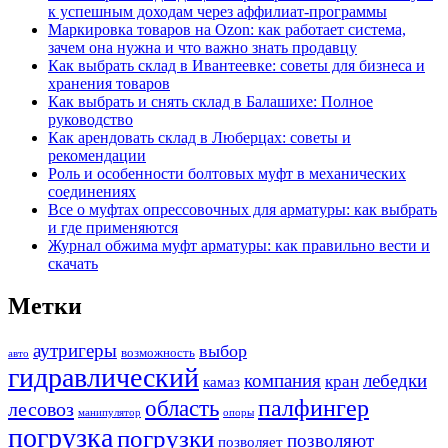
к успешным доходам через аффилиат-программы
Маркировка товаров на Ozon: как работает система,
зачем она нужна и что важно знать продавцу
Как выбрать склад в Ивантеевке: советы для бизнеса и
хранения товаров
Как выбрать и снять склад в Балашихе: Полное
руководство
Как арендовать склад в Люберцах: советы и
рекомендации
Роль и особенности болтовых муфт в механических
соединениях
Все о муфтах опрессовочных для арматуры: как выбрать
и где применяются
Журнал обжима муфт арматуры: как правильно вести и
скачать
Метки
аутригеры
выбор
возможность
авто
гидравлический
компания
лебедки
кран
камаз
палфингер
область
лесовоз
манипулятор
опоры
погрузка
погрузки
позволяют
позволяет