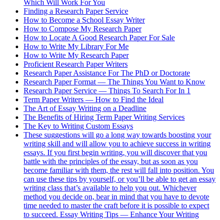
Which Will Work For You
Finding a Research Paper Service
How to Become a School Essay Writer
How to Compose My Research Paper
How to Locate A Good Research Paper For Sale
How to Write My Library For Me
How to Write My Research Paper
Proficient Research Paper Writers
Research Paper Assistance For The PhD or Doctorate
Research Paper Format — The Things You Want to Know
Research Paper Service — Things To Search For In 1
Term Paper Writers — How to Find the Ideal
The Art of Essay Writing on a Deadline
The Benefits of Hiring Term Paper Writing Services
The Key to Writing Custom Essays
These suggestions will go a long way towards boosting your
writing skill and will allow you to achieve success in writing
essays. If you first begin writing, you will discover that you
battle with the principles of the essay, but as soon as you
become familiar with them, the rest will fall into position. You
can use these tips by yourself, or you’ll be able to get an essay
writing class that’s available to help you out. Whichever
method you decide on, bear in mind that you have to devote
time needed to master the craft before it is possible to expect
to succeed. Essay Writing Tips — Enhance Your Writing