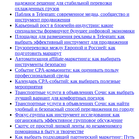
надежное решение для стабильной перевозки
охлажденных грузов
Паблик в Telegram: современное медиа, сообщество и
инструмент продвижения
Карьерный рост в блокчейн-индустрии: какие
специалисты формируют будущее цифровой экономики
Площадки для размещения рекламы в Telegram: как
выбрать эффективный инструмент для продвижения
Грузоперевозки между Европой и Россией: как
подготовить маршрут
Автоматизация affiliate-маркетинга: как выбирать
инструменты безопасно
Событие CPA-комьюнити: как оценивать пользу
профессиональной среды
Календарь CPA-событий: как выбирать полезные
мероприятия
Транспортные услуги в объявлениях Сочи: как выбрать
лучший вариант для комфортных поездок
Транспортные услуги в объявлениях Сочи: как найти
удобный и безопасный способ передвижения по городу
Фокус-группа как инструмент исследования: как
организовать эффективное групповое обсуждение
Скотч: от простой липкой ленты до незаменимого
помощника в быту и творчестве
Как выбрать подходящий партнерский маркетинг: Путь