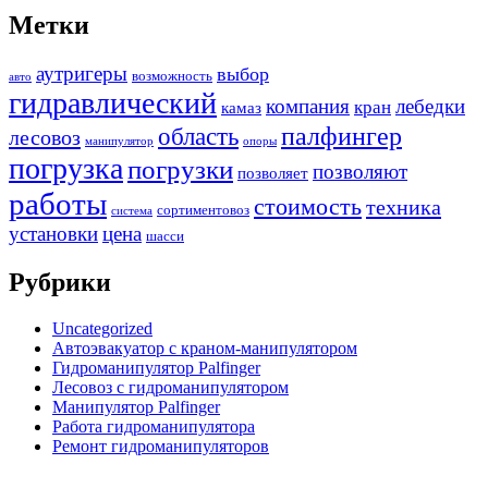
Метки
аутригеры
выбор
возможность
авто
гидравлический
компания
лебедки
кран
камаз
палфингер
область
лесовоз
манипулятор
опоры
погрузка
погрузки
позволяют
позволяет
работы
стоимость
техника
сортиментовоз
система
установки
цена
шасси
Рубрики
Uncategorized
Автоэвакуатор с краном-манипулятором
Гидроманипулятор Palfinger
Лесовоз с гидроманипулятором
Манипулятор Palfinger
Работа гидроманипулятора
Ремонт гидроманипуляторов