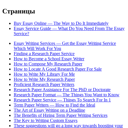
Страницы
Buy Essay Online — The Way to Do It Immediately
Essay Service Guide — What Do You Need From The Essay
Service?
Essay Writing Services — Get the Essay Writing Service
Which Will Work For You
Finding a Research Paper Service
How to Become a School Essay Writer
How to Compose My Research Paper
How to Locate A Good Research Paper For Sale
How to Write My Library For Me
How to Write My Research Paper
Proficient Research Paper Writers
Research Paper Assistance For The PhD or Doctorate
Research Paper Format — The Things You Want to Know
Research Paper Service — Things To Search For In 1
Term Paper Writers — How to Find the Ideal
The Art of Essay Writing on a Deadline
The Benefits of Hiring Term Paper Writing Services
The Key to Writing Custom Essays
These suggestions will go a long way towards boosting your