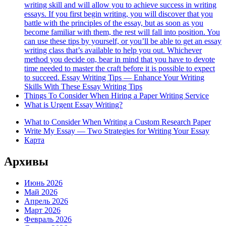
writing skill and will allow you to achieve success in writing
essays. If you first begin writing, you will discover that you
battle with the principles of the essay, but as soon as you
become familiar with them, the rest will fall into position. You
can use these tips by yourself, or you’ll be able to get an essay
writing class that’s available to help you out. Whichever
method you decide on, bear in mind that you have to devote
time needed to master the craft before it is possible to expect
to succeed. Essay Writing Tips — Enhance Your Writing
Skills With These Essay Writing Tips
Things To Consider When Hiring a Paper Writing Service
What is Urgent Essay Writing?
What to Consider When Writing a Custom Research Paper
Write My Essay — Two Strategies for Writing Your Essay
Карта
Архивы
Июнь 2026
Май 2026
Апрель 2026
Март 2026
Февраль 2026