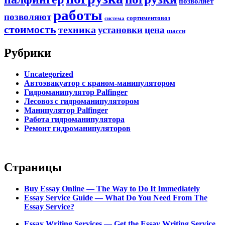
позволяет
работы
позволяют
сортиментовоз
система
стоимость
техника
установки
цена
шасси
Рубрики
Uncategorized
Автоэвакуатор с краном-манипулятором
Гидроманипулятор Palfinger
Лесовоз с гидроманипулятором
Манипулятор Palfinger
Работа гидроманипулятора
Ремонт гидроманипуляторов
Страницы
Buy Essay Online — The Way to Do It Immediately
Essay Service Guide — What Do You Need From The
Essay Service?
Essay Writing Services — Get the Essay Writing Service