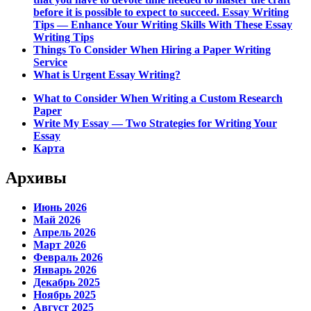
before it is possible to expect to succeed. Essay Writing
Tips — Enhance Your Writing Skills With These Essay
Writing Tips
Things To Consider When Hiring a Paper Writing
Service
What is Urgent Essay Writing?
What to Consider When Writing a Custom Research
Paper
Write My Essay — Two Strategies for Writing Your
Essay
Карта
Архивы
Июнь 2026
Май 2026
Апрель 2026
Март 2026
Февраль 2026
Январь 2026
Декабрь 2025
Ноябрь 2025
Август 2025