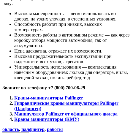
ряду:
Высокая маневренность — легко использовать во
дворах, на узких улочках, в стесненных условиях.
Способность работат при низких, высоких
температурах.
Возможность работы в автономном режиме — как через
коробку отбора мощности автомобиля, так от
аккумулятора.
Цена адекватна, отражает их возможности.
Высокая продолжительность эксплуатации при
надежности всех узлов, агрегатов.
Универсальность использования — комплектация
навесным оборудованием: люлька для оператора, вилы,
клещевой захват, полип-грейфер, т. д.
Звоните по телефону +7 (800) 700-06-29
Краны-манипуляторы Palfinger
Гидравлические краны-манипуляторы Palfinger
(Палфингер)
Манипулятор Palfinger от официального дилера
Краны-манипуляторы (КМУ)
область
,
палфингер
,
работы