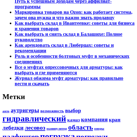
Путь к успешным доходам через аффилиат-
программы
Маркировка товаров на Ozon: как работает система,
зачем она нужна и что важно знать продавцу
Как выбрать склад в Ивантеевке: советы для бизнеса
и хранения товаров
Как выбрать и снять склад в Балашихе: Полное
руководство
Как арендовать склад в Люберцах: советы и
рекомендации
Роль и особенности болтовых муфт в механических
соединениях
Все о муфтах опрессовочных для арматуры: как
выбрать и где применяются
Журнал обжима муфт арматуры: как правильно
вести и скачать
Метки
аутригеры
выбор
возможность
авто
гидравлический
компания
кран
камаз
область
лесовоз
лебедки
манипулятор
опоры
погрузка
погрузки
палфингер