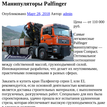
Манипуляторы Palfinger
Опубликовано
Март 28, 2018
Автор:
admin
Цена — от 110 000
руб.
Самые
легковесные
Palfinger
манипуляторы —
серия Compact.
Оптимальное
соотношение
между собственной массой, грузоподъемной силой.
Инновационные разработки, что делает их неутомимыми,
практичными помощниками в разных сферах.
Заказать и купить кран Палфингер серии L или EL
рекомендуется, если основной деятельностью компании
является доставка строительных материалов, с выполнением
погрузочных, разгрузочных работ. Специально для них была
спроектирована, удачно прошла все испытания удлиненная
стрела, которая обеспечивает высокую грузоподъемность даже
в сложных условиях.