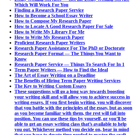
Which Will Work For You
Finding a Research Paper Service
How to Become a School Essay Writer
How to Compose My Research Paper
How to Locate A Good Research Paper For Sale
How to Write My Library For Me
How to Write My Research Paper
Proficient Research Paper Writers
Research Paper Assistance For The PhD or Doctorate
Research Paper Format — The Things You Want to
Know
Research Paper Service — Things To Search For In 1
Term Paper Writers — How to Find the Ideal
The Art of Essay Writing on a Deadline
The Benefits of Hiring Term Paper Writing Services
The Key to Writing Custom Essays
These suggestions will go a long way towards boosting
your writing skill and will allow you to achieve success in
writing essays. If you first begin writing, you will discover
that you battle with the principles of the essay, but as soon
as you become familiar with them, the rest will fall into
position. You can use these tips by yourself, or you’ll be
able to get an essay writing class that’s available to help
you out. Whichever method you decide on, bear in mind
that you have to devote time needed to master the craft