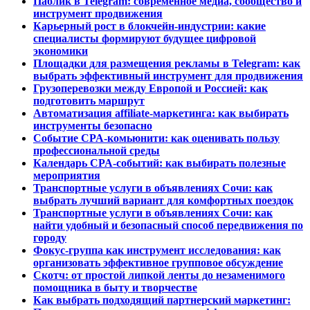
Паблик в Telegram: современное медиа, сообщество и
инструмент продвижения
Карьерный рост в блокчейн-индустрии: какие
специалисты формируют будущее цифровой
экономики
Площадки для размещения рекламы в Telegram: как
выбрать эффективный инструмент для продвижения
Грузоперевозки между Европой и Россией: как
подготовить маршрут
Автоматизация affiliate-маркетинга: как выбирать
инструменты безопасно
Событие CPA-комьюнити: как оценивать пользу
профессиональной среды
Календарь CPA-событий: как выбирать полезные
мероприятия
Транспортные услуги в объявлениях Сочи: как
выбрать лучший вариант для комфортных поездок
Транспортные услуги в объявлениях Сочи: как
найти удобный и безопасный способ передвижения по
городу
Фокус-группа как инструмент исследования: как
организовать эффективное групповое обсуждение
Скотч: от простой липкой ленты до незаменимого
помощника в быту и творчестве
Как выбрать подходящий партнерский маркетинг: